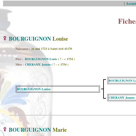
[
Accuei
Fiche
BOURGUIGNON
Louise
Naissance :
16 mai 1723 à Saint-Avit 41170
Père :
BOURGUIGNON Louis
( ? - < 1754 )
Mère :
CHERAMY Jeanne
( ? - < 1754 )
BOURGUIGNON Lo
BOURGUIGNON Louise
CHERAMY Jeanne
BOURGUIGNON
Marie