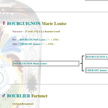
BOURGUIGNON
Marie Louise
Naissance :
27 avril 1732 à La Bazoche-Gouët
Père :
BOURGUIGNON Louis
( ? - < 1754 )
Mère :
CHERAMY Jeanne
( ? - < 1754 )
BOURGUIGNON Lo
BOURGUIGNON Marie Louise
CHERAMY Jeanne
BOURLIER
Fortunet
verrier à Rougemont