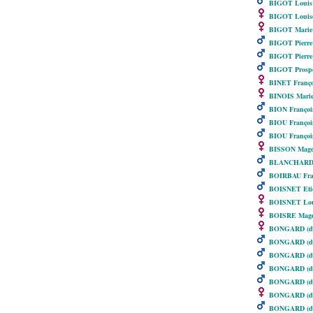
BIGOT Louis 
BIGOT Louise
BIGOT Marie 
BIGOT Pierre
BIGOT Pierre
BIGOT Prospè
BINET Franço
BINOIS Mari
BION Françoi
BIOU Françoi
BIOU Françoi
BISSON Magd
BLANCHARD 
BOIRBAU Fra
BOISNET Eti
BOISNET Lou
BOISRE Magd
BONGARD (de 
BONGARD (de
BONGARD (de 
BONGARD (de 
BONGARD (de 
BONGARD (de 
BONGARD (de