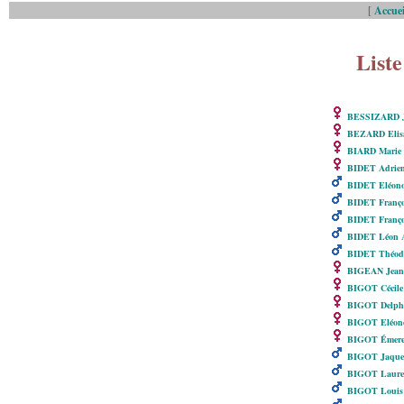
[
Accuei
Liste
BESSIZARD J
BEZARD Elis
BIARD Marie
BIDET Adrie
BIDET Eléonor
BIDET Françoi
BIDET Franço
BIDET Léon 
BIDET Théodu
BIGEAN Jean
BIGOT Cécile
BIGOT Delphin
BIGOT Eléono
BIGOT Émere
BIGOT Jaque
BIGOT Laure
BIGOT Louis