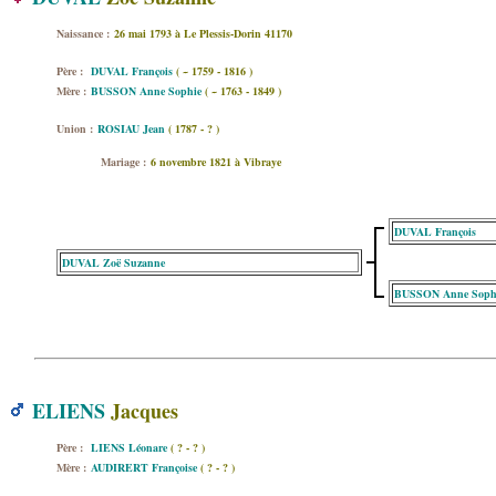
Naissance :
26 mai 1793 à Le Plessis-Dorin 41170
Père :
DUVAL François
( ~ 1759 - 1816 )
Mère :
BUSSON Anne Sophie
( ~ 1763 - 1849 )
Union :
ROSIAU Jean
( 1787 - ? )
Mariage :
6 novembre 1821 à Vibraye
DUVAL François
DUVAL Zoë Suzanne
BUSSON Anne Soph
ELIENS
Jacques
Père :
LIENS Léonare
( ? - ? )
Mère :
AUDIRERT Françoise
( ? - ? )