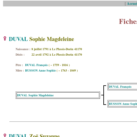
[
Accuei
Fiche
DUVAL
Sophie Magdeleine
Naissance :
8 juillet 1791 à Le Plessis-Dorin 41170
Décès :
22 avril 1792 à Le Plessis-Dorin 41170
Père :
DUVAL François
( ~ 1759 - 1816 )
Mère :
BUSSON Anne Sophie
( ~ 1763 - 1849 )
DUVAL François
DUVAL Sophie Magdeleine
BUSSON Anne Soph
DUVAL
Zoë Suzanne