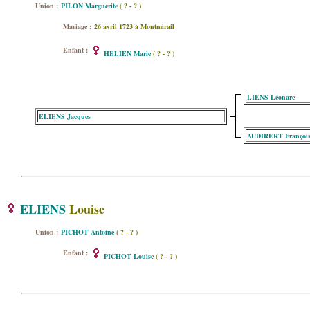
Union :
PILON Marguerite
( ? - ? )
Mariage :
26 avril 1723 à Montmirail
Enfant :
HELIEN Marie
( ? - ? )
LIENS Léonare
ELIENS Jacques
AUDIRERT François
ELIENS
Louise
Union :
PICHOT Antoine
( ? - ? )
Enfant :
PICHOT Louise
( ? - ? )