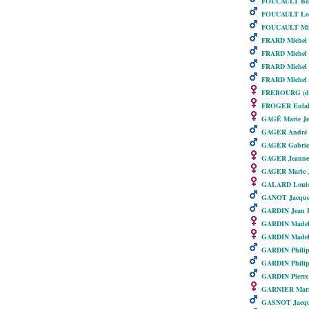
FOUCAULT Bar
FOUCAULT Loui
FOUCAULT Mich
FRARD Michel
FRARD Michel
FRARD Michel
FRARD Michel
FREBOURG (de
FROGER Eulal
GAGÉ Marie Je
GAGER André
GAGER Gabrie
GAGER Jeanne
GAGER Marie 
GALARD Louis
GANOT Jacque
GARDIN Jean Ba
GARDIN Madele
GARDIN Madelei
GARDIN Philip
GARDIN Philipp
GARDIN Pierre
GARNIER Mari
GASNOT Jacqu