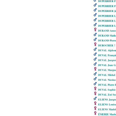
DUPERRIER Fr
DUPERRIER Fra
DUPERRIER Jea
DUPERRIER Lo
DUPERRIER Lou
DUPERRIER Lou
DURAND Anne M
DURAND Math
DURAND Pierr
DUROCHER ?
DUVAL Alphons
DUVAL Françoi
DUVAL Jacque
DUVAL Jean Ga
DUVAL Marguer
DUVAL Michel
DUVAL Nicolas
DUVAL Pierre F
DUVAL Sophie 
DUVAL Zoë Su
ELIENS Jacqu
ELIENS Louis
ELIENS Madele
ÉMERIE Marie