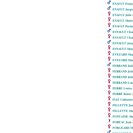
ENAULT Franço
ENAULT Jacqu
ENAULT Julie
(
ENAULT Marie
ENAULT Perrin
ESNAULT Char
ESNAULT Charl
ESNAULT Jacq
ESNAULT Margu
EVEZARD Magd
EVEZARD Mari
FERRAND Juli
FERRAND Juli
FERRAND Juli
FERRAND Loui
FERRE Louise 
FERRÉ Renée
(
FIAT Catherine
FILLETTE Jea
FILLETTE Mar
FONTAINE Mar
FOREAU Jean
(
FORGEARD Ma