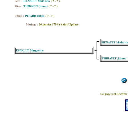
Père :
HENAULT Mathurin
( ? - ? )
Mère :
THIBAULT Jeanne
( ? - ? )
Union :
PITARD Julien
( ? - ? )
Mariage :
26 janvier 1734 à Saint-Ulphace
HENAULT Mathuri
ESNAULT Marguerite
THIBAULT Jeanne
Ces pages ont été créées