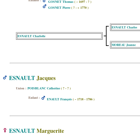
Enfants :
GOSNET Thomas
( ~ 1697 - ? )
GOSNET Pierre
( ? - < 1770 )
ESNAULT Charles
ESNAULT Charlotte
MOREAU Jeanne
ESNAULT
Jacques
Union :
POISBLANC Catherine
( ? - ? )
Enfant :
ENAULT François
( ~ 1718 - 1786 )
ESNAULT
Marguerite