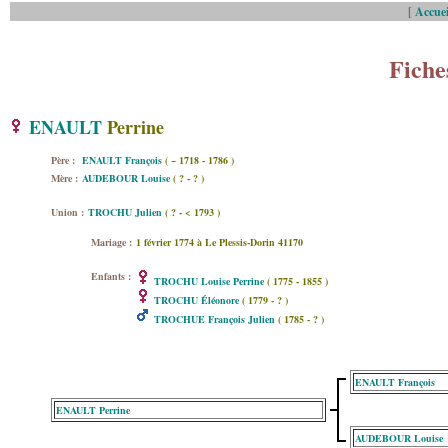
[
Accuei
Fiche
ENAULT
Perrine
Père :
ENAULT François
( ~ 1718 - 1786 )
Mère :
AUDEBOUR Louise
( ? - ? )
Union :
TROCHU Julien
( ? - < 1793 )
Mariage :
1 février 1774 à Le Plessis-Dorin 41170
Enfants :
TROCHU Louise Perrine
( 1775 - 1855 )
TROCHU Éléonore
( 1779 - ? )
TROCHUE François Julien
( 1785 - ? )
ENAULT François
ENAULT Perrine
AUDEBOUR Louise