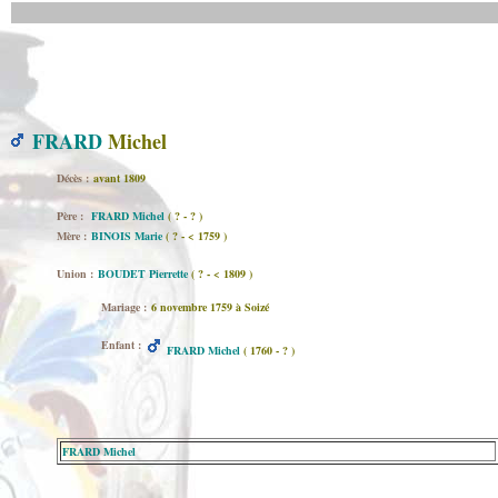
FRARD
Michel
Décès :
avant 1809
Père :
FRARD Michel
( ? - ? )
Mère :
BINOIS Marie
( ? - < 1759 )
Union :
BOUDET Pierrette
( ? - < 1809 )
Mariage :
6 novembre 1759 à Soizé
Enfant :
FRARD Michel
( 1760 - ? )
FRARD Michel