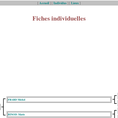
[
Accueil
] [
Individus
] [
Lieux
]
Fiches individuelles
FRARD Michel
BINOIS Marie