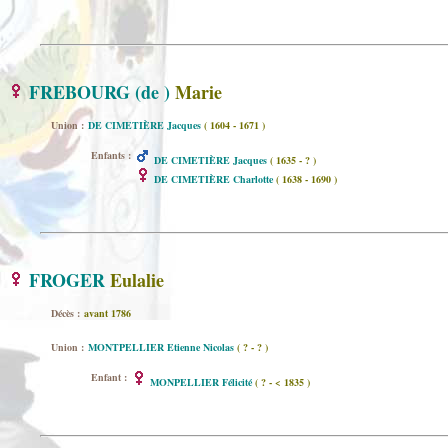
FREBOURG (de )
Marie
Union :
DE CIMETIÈRE Jacques
( 1604 - 1671 )
Enfants :
DE CIMETIÈRE Jacques
( 1635 - ? )
DE CIMETIÈRE Charlotte
( 1638 - 1690 )
FROGER
Eulalie
Décès :
avant 1786
Union :
MONTPELLIER Etienne Nicolas
( ? - ? )
Enfant :
MONPELLIER Félicité
( ? - < 1835 )