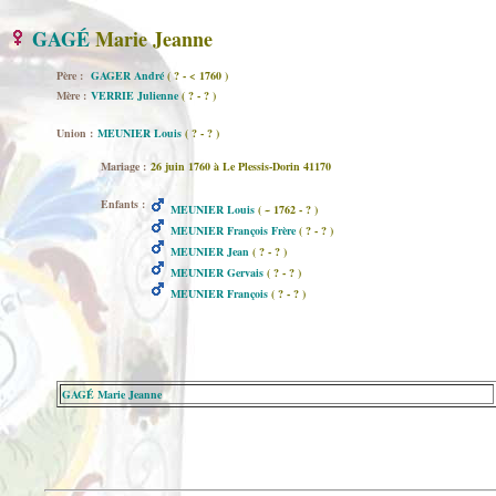
GAGÉ
Marie Jeanne
Père :
GAGER André
( ? - < 1760 )
Mère :
VERRIE Julienne
( ? - ? )
Union :
MEUNIER Louis
( ? - ? )
Mariage :
26 juin 1760 à Le Plessis-Dorin 41170
Enfants :
MEUNIER Louis
( ~ 1762 - ? )
MEUNIER François Frère
( ? - ? )
MEUNIER Jean
( ? - ? )
MEUNIER Gervais
( ? - ? )
MEUNIER François
( ? - ? )
GAGÉ Marie Jeanne