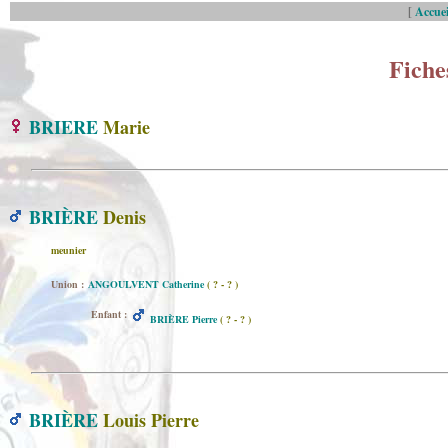
[
Accuei
Fiche
BRIERE
Marie
BRIÈRE
Denis
meunier
Union :
ANGOULVENT Catherine
( ? - ? )
Enfant :
BRIÈRE Pierre
( ? - ? )
BRIÈRE
Louis Pierre