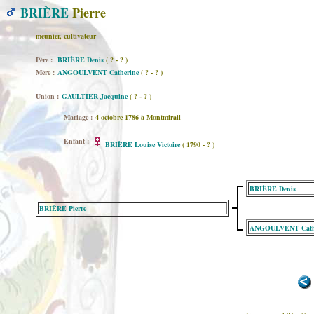
BRIÈRE
Pierre
meunier, cultivateur
Père :
BRIÈRE Denis
( ? - ? )
Mère :
ANGOULVENT Catherine
( ? - ? )
Union :
GAULTIER Jacquine
( ? - ? )
Mariage :
4 octobre 1786 à Montmirail
Enfant :
BRIÈRE Louise Victoire
( 1790 - ? )
BRIÈRE Denis
BRIÈRE Pierre
ANGOULVENT Cath