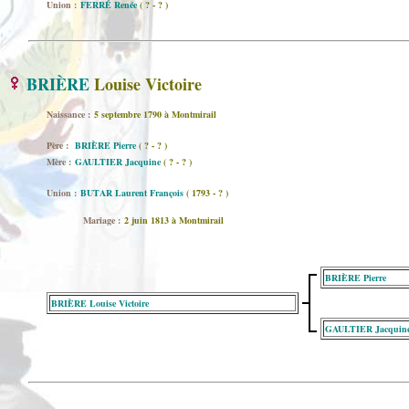
Union :
FERRÉ Renée
( ? - ? )
BRIÈRE
Louise Victoire
Naissance :
5 septembre 1790 à Montmirail
Père :
BRIÈRE Pierre
( ? - ? )
Mère :
GAULTIER Jacquine
( ? - ? )
Union :
BUTAR Laurent François
( 1793 - ? )
Mariage :
2 juin 1813 à Montmirail
BRIÈRE Pierre
BRIÈRE Louise Victoire
GAULTIER Jacquin