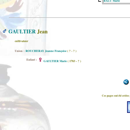
BALU Marie
GAULTIER
Jean
cultivateur
Union :
ROUCHERAY Jeanne Françoise
( ? - ? )
Enfant :
GAULTIER Marie
( 1783 - ? )
Ces pages ont été créées