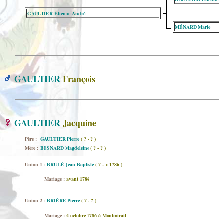
GAULTIER Etienne André
MÉNARD Marie
GAULTIER
François
GAULTIER
Jacquine
Père :
GAULTIER Pierre
( ? - ? )
Mère :
BESNARD Magdeleine
( ? - ? )
Union 1 :
BRULÉ Jean Baptiste
( ? - < 1786 )
Mariage :
avant 1786
Union 2 :
BRIÈRE Pierre
( ? - ? )
Mariage :
4 octobre 1786 à Montmirail