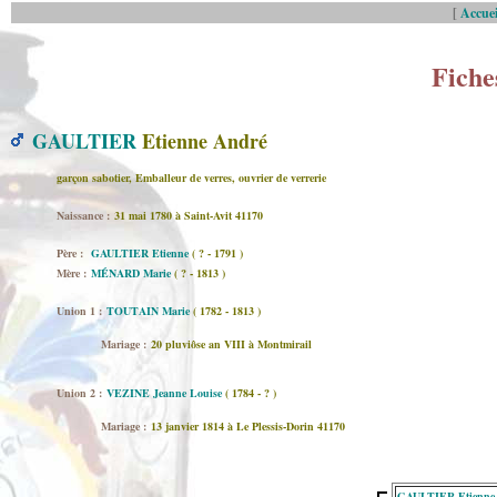
[
Accuei
Fiche
GAULTIER
Etienne André
garçon sabotier, Emballeur de verres, ouvrier de verrerie
Naissance :
31 mai 1780 à Saint-Avit 41170
Père :
GAULTIER Etienne
( ? - 1791 )
Mère :
MÉNARD Marie
( ? - 1813 )
Union 1 :
TOUTAIN Marie
( 1782 - 1813 )
Mariage :
20 pluviôse an VIII à Montmirail
Union 2 :
VEZINE Jeanne Louise
( 1784 - ? )
Mariage :
13 janvier 1814 à Le Plessis-Dorin 41170
GAULTIER Etienne