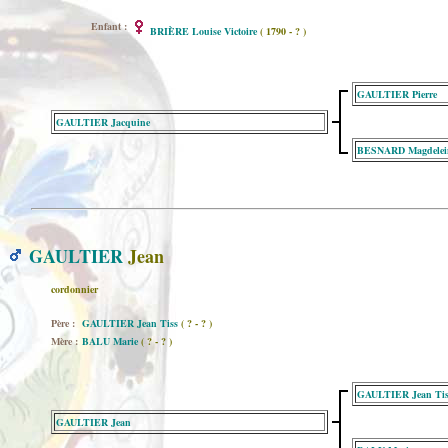
Enfant :
BRIÈRE Louise Victoire
( 1790 - ? )
GAULTIER Pierre
GAULTIER Jacquine
BESNARD Magdelei
GAULTIER
Jean
cordonnier
Père :
GAULTIER Jean Tiss
( ? - ? )
Mère :
BALU Marie
( ? - ? )
GAULTIER Jean Tis
GAULTIER Jean