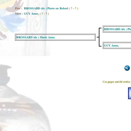
Père :
BROSSARD (de ) Pierre ou Robert
( ? - ? )
Mère :
GUY Anne,
( ? - ? )
BROSSARD (de ) Pie
BROSSARD (de ) Marie Anne
GUY Anne,
Ces pages ont été créées