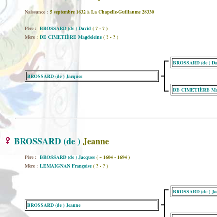
Naissance :
5 septembre 1632 à La Chapelle-Guillaume 28330
Père :
BROSSARD (de ) David
( ? - ? )
Mère :
DE CIMETIÈRE Magdeleine
( ? - ? )
BROSSARD (de ) Da
BROSSARD (de ) Jacques
DE CIMETIÈRE Mag
BROSSARD (de )
Jeanne
Père :
BROSSARD (de ) Jacques
( ~ 1604 - 1694 )
Mère :
LEMAIGNAN Françoise
( ? - ? )
BROSSARD (de ) Ja
BROSSARD (de ) Jeanne