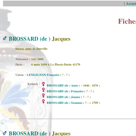
[
Accuei
Fiche
BROSSARD (de )
Jacques
écuyer, sieur de Dauville
Naissance :
vers 1604
Décès :
6 mars 1694 à Le Plessis-Dorin 41170
Union :
LEMAIGNAN Françoise
( ? - ? )
Enfants :
BROSSARD (de ) Anne
( ~ 1646 - 1676 )
BROSSARD (de ) Françoise
( ? - ? )
BROSSARD (de ) Jeanne
( ? - ? )
BROSSARD (de ) Suzanne
( ? - < 1709 )
BROSSARD (de )
Jacques