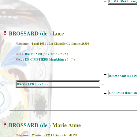
LEMAIGNAN Franço
BROSSARD (de )
Luce
Naissance :
4 mai 1631 à La Chapelle-Guillaume 28330
Père :
BROSSARD (de ) David
( ? - ? )
Mère :
DE CIMETIÈRE Magdeleine
( ? - ? )
BROSSARD (de ) Da
BROSSARD (de ) Luce
DE CIMETIÈRE Mag
BROSSARD (de )
Marie Anne
Naissance :
27 octobre 1723 à Saint-Avit 41170