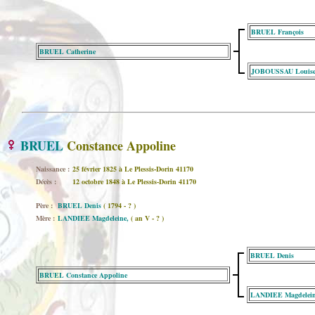
BRUEL François
BRUEL Catherine
JOBOUSSAU Louis
BRUEL
Constance Appoline
Naissance :
25 février 1825 à Le Plessis-Dorin 41170
Décès :
12 octobre 1848 à Le Plessis-Dorin 41170
Père :
BRUEL Denis
( 1794 - ? )
Mère :
LANDIEE Magdeleine,
( an V - ? )
BRUEL Denis
BRUEL Constance Appoline
LANDIEE Magdelein