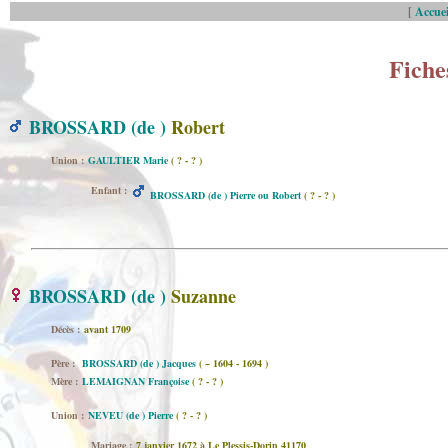
[
Accuei
Fiche
BROSSARD (de )
Robert
Union :
GAULTIER Marie
( ? - ? )
Enfant :
BROSSARD (de ) Pierre ou Robert
( ? - ? )
BROSSARD (de )
Suzanne
Décès :
avant 1709
Père :
BROSSARD (de ) Jacques
( ~ 1604 - 1694 )
Mère :
LEMAIGNAN Françoise
( ? - ? )
Union :
NEVEU (de ) Pierre
( ? - ? )
Mariage :
7 janvier 1672 à Le Plessis-Dorin 41170