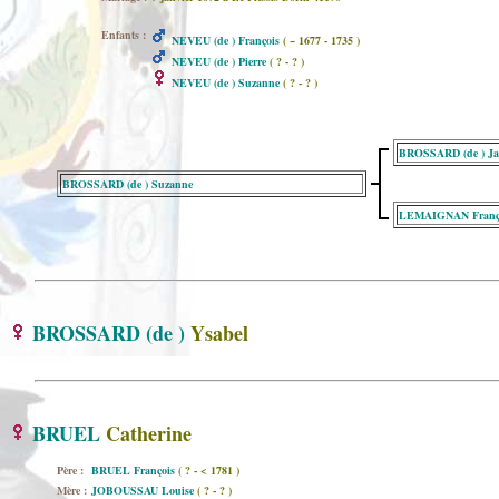
Enfants :
NEVEU (de ) François
( ~ 1677 - 1735 )
NEVEU (de ) Pierre
( ? - ? )
NEVEU (de ) Suzanne
( ? - ? )
BROSSARD (de ) Ja
BROSSARD (de ) Suzanne
LEMAIGNAN Franç
BROSSARD (de )
Ysabel
BRUEL
Catherine
Père :
BRUEL François
( ? - < 1781 )
Mère :
JOBOUSSAU Louise
( ? - ? )