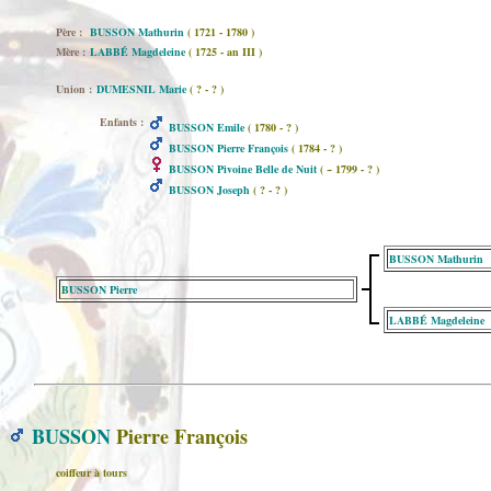
Père :
BUSSON Mathurin
( 1721 - 1780 )
Mère :
LABBÉ Magdeleine
( 1725 - an III )
Union :
DUMESNIL Marie
( ? - ? )
Enfants :
BUSSON Emile
( 1780 - ? )
BUSSON Pierre François
( 1784 - ? )
BUSSON Pivoine Belle de Nuit
( ~ 1799 - ? )
BUSSON Joseph
( ? - ? )
BUSSON Mathurin
BUSSON Pierre
LABBÉ Magdeleine
BUSSON
Pierre François
coiffeur à tours