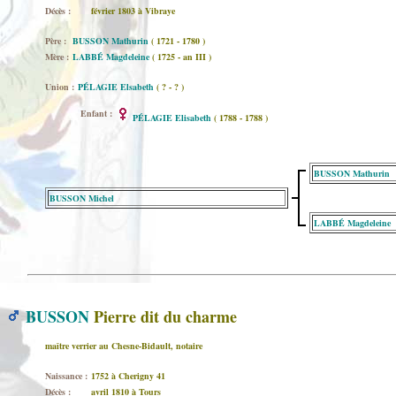
Décès :
février 1803 à Vibraye
Père :
BUSSON Mathurin
( 1721 - 1780 )
Mère :
LABBÉ Magdeleine
( 1725 - an III )
Union :
PÉLAGIE Elsabeth
( ? - ? )
Enfant :
PÉLAGIE Elisabeth
( 1788 - 1788 )
BUSSON Mathurin
BUSSON Michel
LABBÉ Magdeleine
BUSSON
Pierre dit du charme
maître verrier au Chesne-Bidault, notaire
Naissance :
1752 à Cherigny 41
Décès :
avril 1810 à Tours