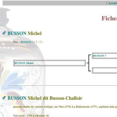
[
Accuei
Fiche
BUSSON
Michel
Père :
BUSSON ?
( ? - ? )
BUSSON ?
BUSSON Michel
BUSSON
Michel dit Busson-Challoir
graveur, maître de verrerie Aubigny sur Nère (1776) La Brûlonnerie (1777), capitaine dela g
Naissance :
1756 à Cherigny 41