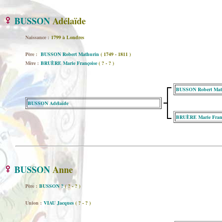
BUSSON
Adélaïde
Naissance :
1799 à Londres
Père :
BUSSON Robert Mathurin
( 1749 - 1811 )
Mère :
BRUÈRE Marie Françoise
( ? - ? )
BUSSON Robert Mat
BUSSON Adélaïde
BRUÈRE Marie Fran
BUSSON
Anne
Père :
BUSSON ?
( ? - ? )
Union :
VIAU Jacques
( ? - ? )