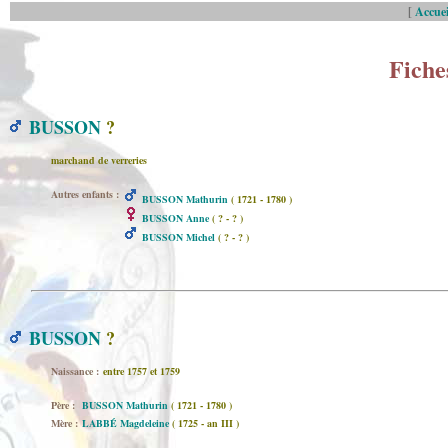
[
Accuei
Fiche
BUSSON
?
marchand de verreries
Autres enfants :
BUSSON Mathurin
( 1721 - 1780 )
BUSSON Anne
( ? - ? )
BUSSON Michel
( ? - ? )
BUSSON
?
Naissance :
entre 1757 et 1759
Père :
BUSSON Mathurin
( 1721 - 1780 )
Mère :
LABBÉ Magdeleine
( 1725 - an III )