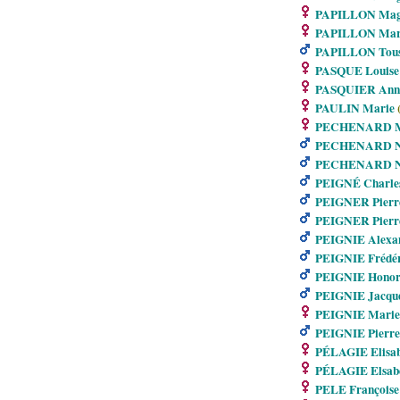
PAPILLON Magd
PAPILLON Mar
PAPILLON Touss
PASQUE Louise
PASQUIER Ann
PAULIN Marie
(
PECHENARD M
PECHENARD Ni
PECHENARD Ni
PEIGNÉ Charle
PEIGNER Pierr
PEIGNER Pierr
PEIGNIE Alexan
PEIGNIE Frédér
PEIGNIE Honoré
PEIGNIE Jacqu
PEIGNIE Marie 
PEIGNIE Pierre
PÉLAGIE Elisab
PÉLAGIE Elsab
PELE Françoise