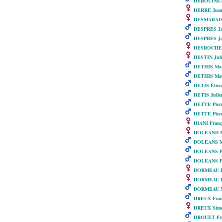
DEROUINEAU
DERRE Jean
DESMARAIS
DESPRES Jac
DESPRES Ja
DESROCHE 
DESTIN Juli
DETHIS Mari
DETHIS Mau
DETIS Étien
DETIS Julie
DETTE Pier
DETTE Pierr
DIANI Franç
DOLEAND M
DOLEANS M
DOLEANS Pi
DOLEANS Pi
DORMEAU L
DORMEAU Lo
DORMEAU Ni
DREUX Fran
DREUX Sim
DROUET Fra