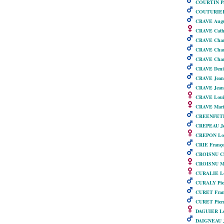
COURTIN Pi
COUTURIER
CRAVE Augu
CRAVE Cath
CRAVE Char
CRAVE Char
CRAVE Charl
CRAVE Deni
CRAVE Jean
CRAVE Jean 
CRAVE Louis
CRAVE Marie
CREENFETH
CREPEAU J
CREPON Lou
CRIE Franço
CROISNU Chr
CROISNU Mar
CURALIE Lo
CURALY Pie
CURET Fran
CURET Pierr
DAGUIER Lo
DAIGNEAU J