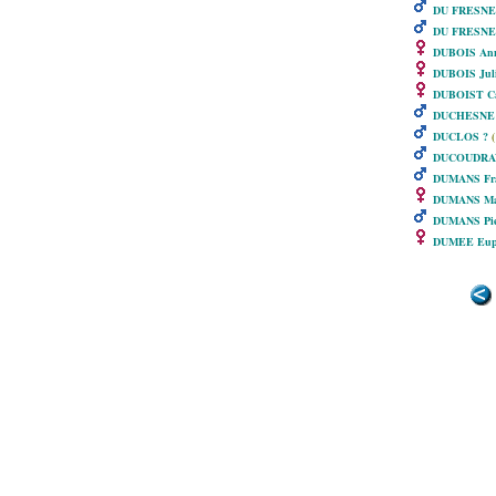
DU FRESNE F
DU FRESNE
DUBOIS An
DUBOIS Jul
DUBOIST Ca
DUCHESNE P
DUCLOS ?
(
DUCOUDRAY
DUMANS Fra
DUMANS Ma
DUMANS Pie
DUMEE Eup