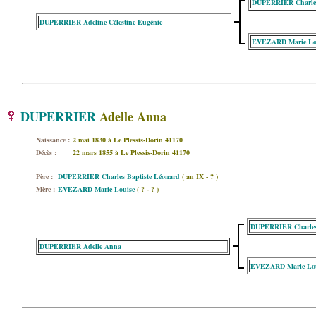
DUPERRIER Charles
DUPERRIER Adeline Célestine Eugénie
EVEZARD Marie Lo
DUPERRIER
Adelle Anna
Naissance :
2 mai 1830 à Le Plessis-Dorin 41170
Décès :
22 mars 1855 à Le Plessis-Dorin 41170
Père :
DUPERRIER Charles Baptiste Léonard
( an IX - ? )
Mère :
EVEZARD Marie Louise
( ? - ? )
DUPERRIER Charles 
DUPERRIER Adelle Anna
EVEZARD Marie Lou