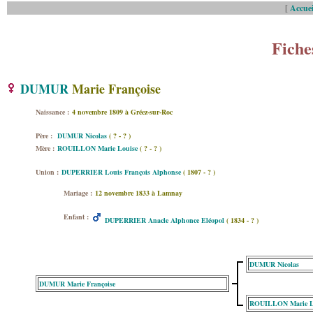
[
Accuei
Fiche
DUMUR
Marie Françoise
Naissance :
4 novembre 1809 à Gréez-sur-Roc
Père :
DUMUR Nicolas
( ? - ? )
Mère :
ROUILLON Marie Louise
( ? - ? )
Union :
DUPERRIER Louis François Alphonse
( 1807 - ? )
Mariage :
12 novembre 1833 à Lamnay
Enfant :
DUPERRIER Anacle Alphonce Eléopol
( 1834 - ? )
DUMUR Nicolas
DUMUR Marie Françoise
ROUILLON Marie L