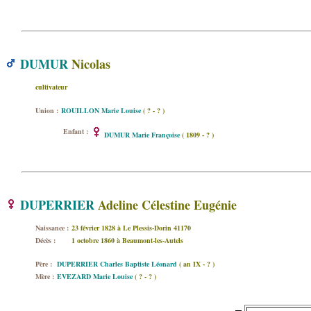
DUMUR
Nicolas
cultivateur
Union :
ROUILLON Marie Louise
( ? - ? )
Enfant :
DUMUR Marie Françoise
( 1809 - ? )
DUPERRIER
Adeline Célestine Eugénie
Naissance :
23 février 1828 à Le Plessis-Dorin 41170
Décès :
1 octobre 1860 à Beaumont-les-Autels
Père :
DUPERRIER Charles Baptiste Léonard
( an IX - ? )
Mère :
EVEZARD Marie Louise
( ? - ? )