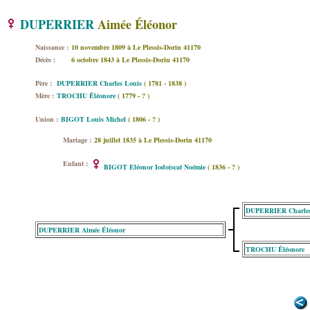
DUPERRIER
Aimée Éléonor
Naissance :
10 novembre 1809 à Le Plessis-Dorin 41170
Décès :
6 octobre 1843 à Le Plessis-Dorin 41170
Père :
DUPERRIER Charles Louis
( 1781 - 1838 )
Mère :
TROCHU Éléonore
( 1779 - ? )
Union :
BIGOT Louis Michel
( 1806 - ? )
Mariage :
28 juillet 1835 à Le Plessis-Dorin 41170
Enfant :
BIGOT Eléonor Iodoiscat Noémie
( 1836 - ? )
DUPERRIER Charles
DUPERRIER Aimée Éléonor
TROCHU Éléonore