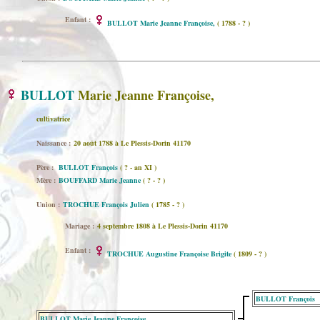
Enfant :
BULLOT Marie Jeanne Françoise,
( 1788 - ? )
BULLOT
Marie Jeanne Françoise,
cultivatrice
Naissance :
20 août 1788 à Le Plessis-Dorin 41170
Père :
BULLOT François
( ? - an XI )
Mère :
BOUFFARD Marie Jeanne
( ? - ? )
Union :
TROCHUE François Julien
( 1785 - ? )
Mariage :
4 septembre 1808 à Le Plessis-Dorin 41170
Enfant :
TROCHUE Augustine Françoise Brigite
( 1809 - ? )
BULLOT François
BULLOT Marie Jeanne Françoise,