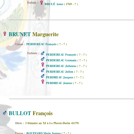
Enfant :
BRULÉ Anne
( 1769 - ? )
BRUNET
Marguerite
Union :
PERDEREAU François
( ? - ? )
Enfants :
PERDEREAU François
( ? - ? )
PERDEREAU Germain
( ? - ? )
PERDEREAU Julienne
( ? - ? )
PERDEREAU Julien
( ? - ? )
PERDREAU Jacques
( ? - ? )
PERDREAU Jeanne
( ? - ? )
BULLOT
François
Décès :
3 frimaire an XI à Le Plessis-Dorin 41170
Union :
BOUFFARD Marie Jeanne
( ? - ? )