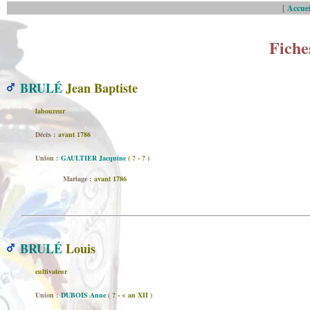
[
Accuei
Fiche
BRULÉ
Jean Baptiste
laboureur
Décès :
avant 1786
Union :
GAULTIER Jacquine
( ? - ? )
Mariage :
avant 1786
BRULÉ
Louis
cultivateur
Union :
DUBOIS Anne
( ? - < an XII )